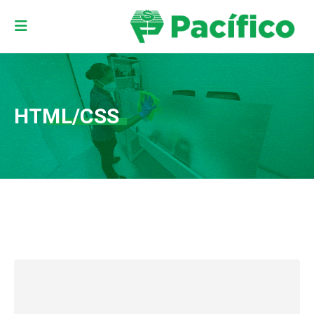
HTML/CSS
Small Slider
Wide Slider
DESIGN
Full Width Slider
WEBSITE
Gallery
WEBSITE
BRAND