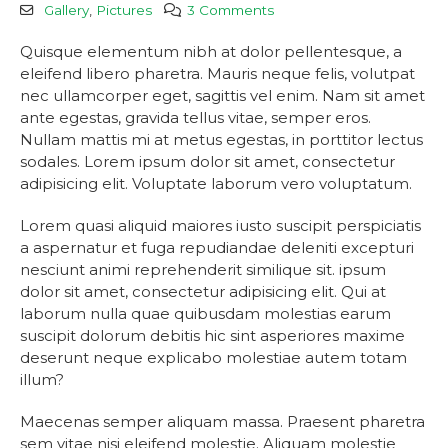
Gallery
,
Pictures
3 Comments
Quisque elementum nibh at dolor pellentesque, a
eleifend libero pharetra. Mauris neque felis, volutpat
nec ullamcorper eget, sagittis vel enim. Nam sit amet
ante egestas, gravida tellus vitae, semper eros.
Nullam mattis mi at metus egestas, in porttitor lectus
sodales. Lorem ipsum dolor sit amet, consectetur
adipisicing elit. Voluptate laborum vero voluptatum.
Lorem quasi aliquid maiores iusto suscipit perspiciatis
a aspernatur et fuga repudiandae deleniti excepturi
nesciunt animi reprehenderit similique sit. ipsum
dolor sit amet, consectetur adipisicing elit. Qui at
laborum nulla quae quibusdam molestias earum
suscipit dolorum debitis hic sint asperiores maxime
deserunt neque explicabo molestiae autem totam
illum?
Maecenas semper aliquam massa. Praesent pharetra
sem vitae nisi eleifend molestie. Aliquam molestie