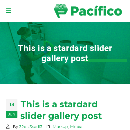
This is a stardard slider
gallery post
This is a stardard
13
slider gallery post
Jun
By
32dsf3sadf3
Markup
,
Media