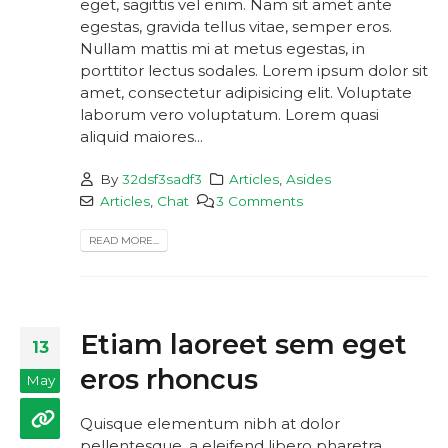
eget, sagittis vel enim. Nam sit amet ante
egestas, gravida tellus vitae, semper eros.
Nullam mattis mi at metus egestas, in
porttitor lectus sodales. Lorem ipsum dolor sit
amet, consectetur adipisicing elit. Voluptate
laborum vero voluptatum. Lorem quasi
aliquid maiores...
By
32dsf3sadf3
Articles
,
Asides
Articles
,
Chat
3 Comments
READ MORE...
Etiam laoreet sem eget
13
eros rhoncus
May
Quisque elementum nibh at dolor
pellentesque, a eleifend libero pharetra.